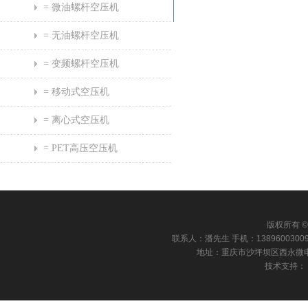
= 微油螺杆空压机
= 无油螺杆空压机
= 变频螺杆空压机
= 移动式空压机
= 离心式空压机
= PET高压空压机
版权所有 © 
联系人：潘先生 手机：13896003009 电话：
地址：重庆市沙坪坝区西永微电园康田国
技术支持：