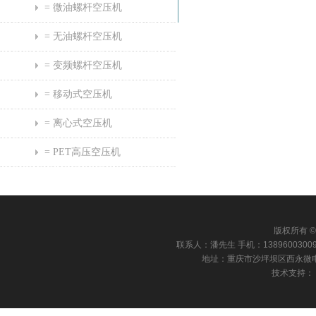
= 微油螺杆空压机
= 无油螺杆空压机
= 变频螺杆空压机
= 移动式空压机
= 离心式空压机
= PET高压空压机
版权所有 © 
联系人：潘先生 手机：13896003009 电话：
地址：重庆市沙坪坝区西永微电园康田国
技术支持：