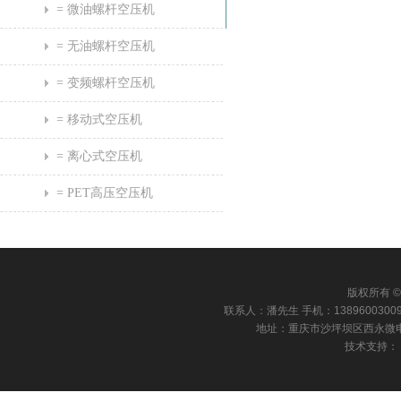
= 微油螺杆空压机
= 无油螺杆空压机
= 变频螺杆空压机
= 移动式空压机
= 离心式空压机
= PET高压空压机
版权所有 © 
联系人：潘先生 手机：13896003009 电话：
地址：重庆市沙坪坝区西永微电园康田国
技术支持：